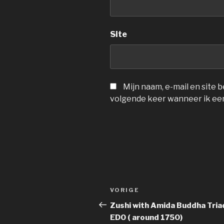
Site
Mijn naam, e-mail en site
volgende keer wanneer ik een
Berichtnavigatie
Vorig
VORIGE
bericht
Zushi with Amida Buddha Tria
EDO ( around 1750)