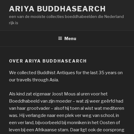
Naar
ARIYA BUDDHASEARCH
de
een van de mooiste collecties boeddhabeelden die Nederland
inhoud
rijk is
springen
Menu
OVER ARIYA BUDDHASEARCH
We collected Buddhist Antiques for the last 35 years on
our travells through Asia.
Als kind zat eigenaar Joost Mous al uren voor het
Boeddhabeeld van zijn moeder – wat zij weer geërfd had
van haar grootvader – alsof hij toen al wist wat mediteren
was. Hij verlangde naar een plek ver weg van school, in
een ver land, bijvoorbeeld bij monniken in het Oosten of
leven bij een Afrikaanse stam. Daar ligt ook de oorsprong