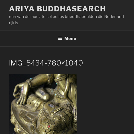
Naar
ARIYA BUDDHASEARCH
de
een van de mooiste collecties boeddhabeelden die Nederland
inhoud
rijk is
springen
Menu
IMG_5434-780×1040