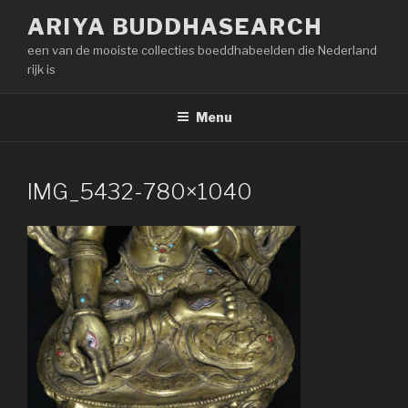
Naar
ARIYA BUDDHASEARCH
de
een van de mooiste collecties boeddhabeelden die Nederland
inhoud
rijk is
springen
Menu
IMG_5432-780×1040