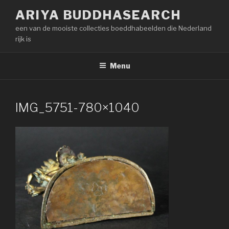
Naar
ARIYA BUDDHASEARCH
de
een van de mooiste collecties boeddhabeelden die Nederland
inhoud
rijk is
springen
Menu
IMG_5751-780×1040