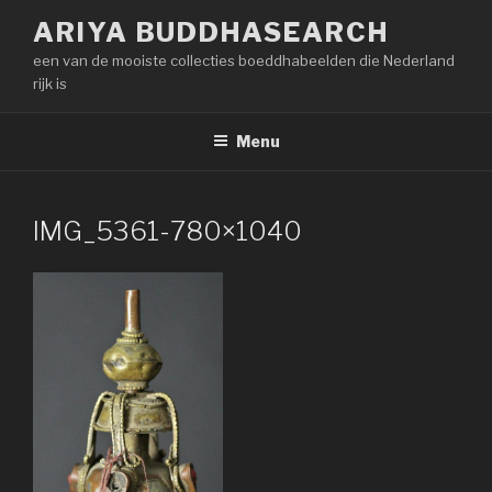
Naar
ARIYA BUDDHASEARCH
de
een van de mooiste collecties boeddhabeelden die Nederland
inhoud
rijk is
springen
Menu
IMG_5361-780×1040