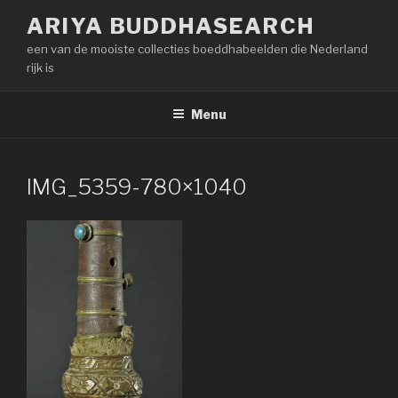
Naar
ARIYA BUDDHASEARCH
de
een van de mooiste collecties boeddhabeelden die Nederland
inhoud
rijk is
springen
Menu
IMG_5359-780×1040