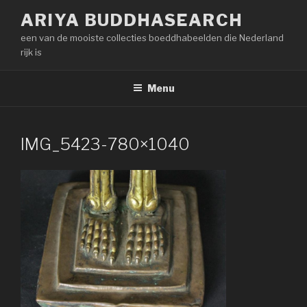
Naar
ARIYA BUDDHASEARCH
de
een van de mooiste collecties boeddhabeelden die Nederland
inhoud
rijk is
springen
Menu
IMG_5423-780×1040