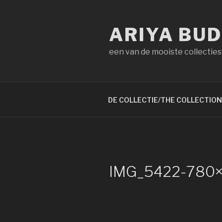
Naar
de
ARIYA BU
inhoud
springen
een van de mooiste collecties
DE COLLECTIE/THE COLLECTION
IMG_5422-780