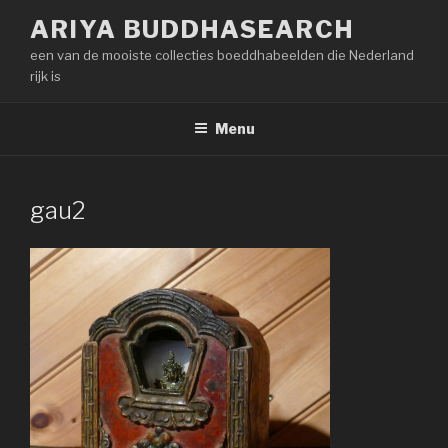
Naar
ARIYA BUDDHASEARCH
de
een van de mooiste collecties boeddhabeelden die Nederland
inhoud
rijk is
springen
Menu
gau2