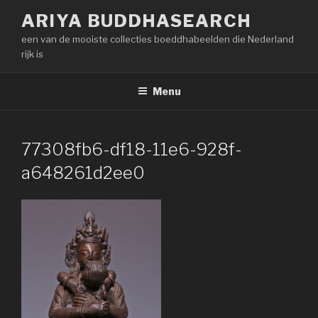
Naar
ARIYA BUDDHASEARCH
de
een van de mooiste collecties boeddhabeelden die Nederland
inhoud
rijk is
springen
Menu
77308fb6-df18-11e6-928f-
a648261d2ee0