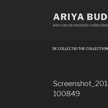
Naar
de
ARIYA BU
inhoud
springen
een van de mooiste collecties
DE COLLECTIE/THE COLLECTION
Screenshot_201
100849