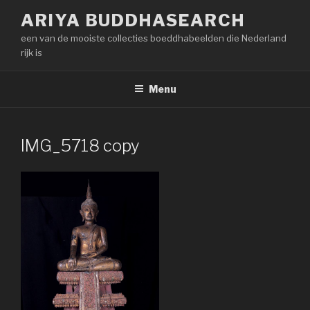
Naar
ARIYA BUDDHASEARCH
de
een van de mooiste collecties boeddhabeelden die Nederland
inhoud
rijk is
springen
Menu
IMG_5718 copy