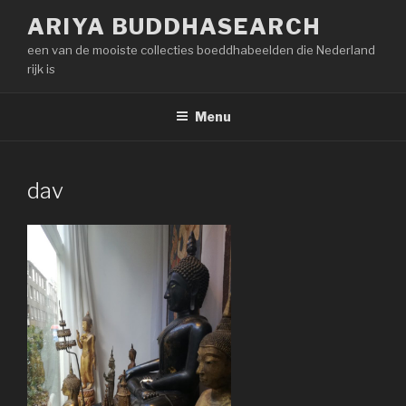
Naar
ARIYA BUDDHASEARCH
de
een van de mooiste collecties boeddhabeelden die Nederland
inhoud
rijk is
springen
Menu
dav