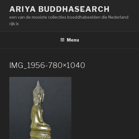
Naar
ARIYA BUDDHASEARCH
de
een van de mooiste collecties boeddhabeelden die Nederland
inhoud
rijk is
springen
Menu
IMG_1956-780×1040