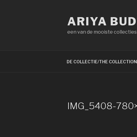
Naar
de
ARIYA BU
inhoud
springen
een van de mooiste collecties
DE COLLECTIE/THE COLLECTION
IMG_5408-780