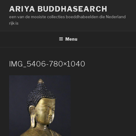
Naar
ARIYA BUDDHASEARCH
de
een van de mooiste collecties boeddhabeelden die Nederland
inhoud
rijk is
springen
Menu
IMG_5406-780×1040