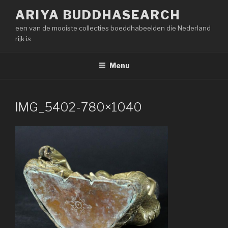
Naar
ARIYA BUDDHASEARCH
de
een van de mooiste collecties boeddhabeelden die Nederland
inhoud
rijk is
springen
Menu
IMG_5402-780×1040