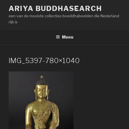
Naar
ARIYA BUDDHASEARCH
de
een van de mooiste collecties boeddhabeelden die Nederland
inhoud
rijk is
springen
Menu
IMG_5397-780×1040