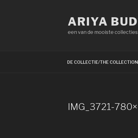
Naar
de
ARIYA BU
inhoud
springen
een van de mooiste collecties
DE COLLECTIE/THE COLLECTION
IMG_3721-780×