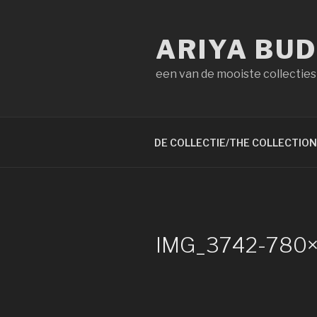
Naar
de
ARIYA BU
inhoud
springen
een van de mooiste collecties
DE COLLECTIE/THE COLLECTION
IMG_3742-780