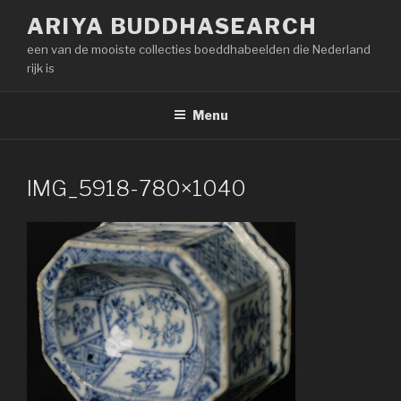
Naar
ARIYA BUDDHASEARCH
de
een van de mooiste collecties boeddhabeelden die Nederland
inhoud
rijk is
springen
Menu
IMG_5918-780×1040