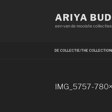
Naar
de
ARIYA BU
inhoud
springen
een van de mooiste collecties
DE COLLECTIE/THE COLLECTION
IMG_5757-780