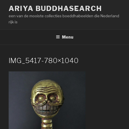
Naar
ARIYA BUDDHASEARCH
de
een van de mooiste collecties boeddhabeelden die Nederland
inhoud
rijk is
springen
Menu
IMG_5417-780×1040