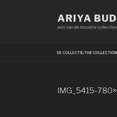
Naar
de
ARIYA BU
inhoud
springen
een van de mooiste collecties
DE COLLECTIE/THE COLLECTION
IMG_5415-780