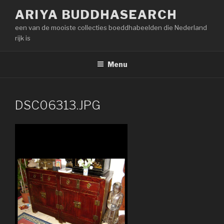
Naar
ARIYA BUDDHASEARCH
de
een van de mooiste collecties boeddhabeelden die Nederland
inhoud
rijk is
springen
Menu
DSC06313.JPG