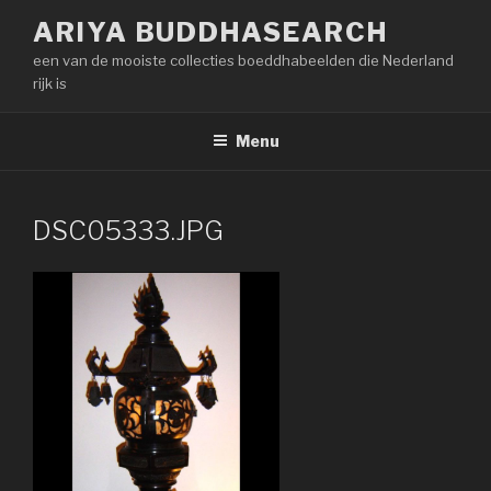
Naar
ARIYA BUDDHASEARCH
de
een van de mooiste collecties boeddhabeelden die Nederland
inhoud
rijk is
springen
Menu
DSC05333.JPG