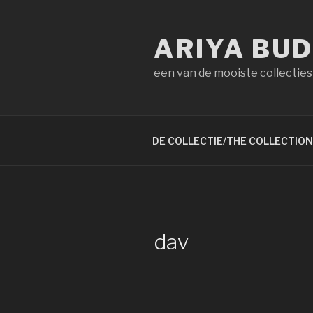
Naar
de
ARIYA BU
inhoud
springen
een van de mooiste collecties
DE COLLECTIE/THE COLLECTION
dav