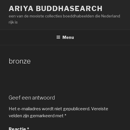
Naar
ARIYA BUDDHASEARCH
de
een van de mooiste collecties boeddhabeelden die Nederland
inhoud
rijk is
springen
Menu
bronze
Geef een antwoord
Het e-mailadres wordt niet gepubliceerd.
Vereiste
velden zijn gemarkeerd met
*
Reactie
*