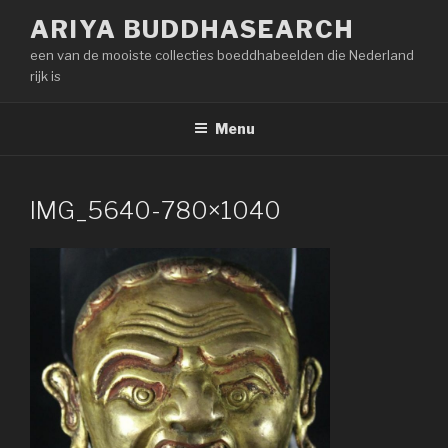
Naar
ARIYA BUDDHASEARCH
de
een van de mooiste collecties boeddhabeelden die Nederland
inhoud
rijk is
springen
Menu
IMG_5640-780×1040