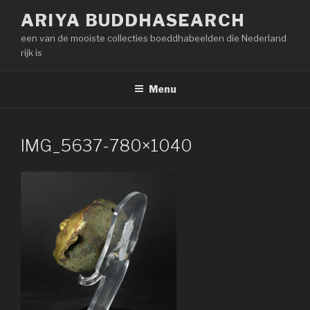
Naar
ARIYA BUDDHASEARCH
de
een van de mooiste collecties boeddhabeelden die Nederland
inhoud
rijk is
springen
Menu
IMG_5637-780×1040