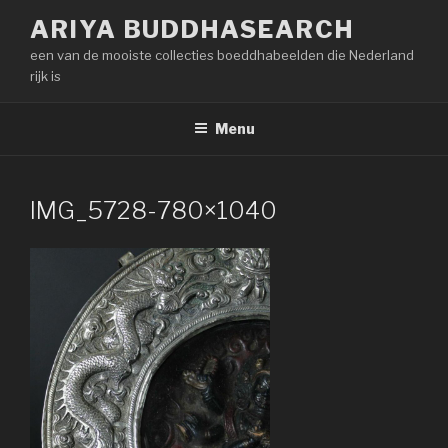
Naar
ARIYA BUDDHASEARCH
de
een van de mooiste collecties boeddhabeelden die Nederland
inhoud
rijk is
springen
Menu
IMG_5728-780×1040