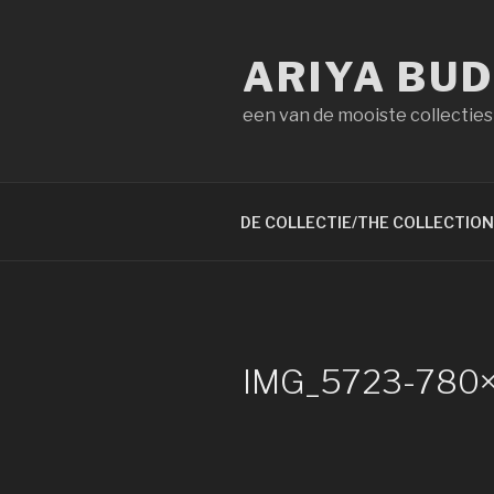
Naar
de
ARIYA BU
inhoud
springen
een van de mooiste collecties
DE COLLECTIE/THE COLLECTION
IMG_5723-780