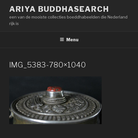
Naar
ARIYA BUDDHASEARCH
de
een van de mooiste collecties boeddhabeelden die Nederland
inhoud
rijk is
springen
Menu
IMG_5383-780×1040