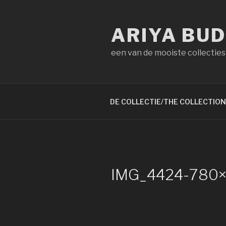
Naar
de
ARIYA BU
inhoud
springen
een van de mooiste collecties
DE COLLECTIE/THE COLLECTION
IMG_4424-780