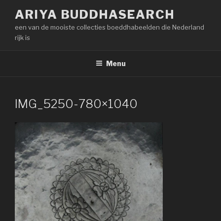
Naar
ARIYA BUDDHASEARCH
de
een van de mooiste collecties boeddhabeelden die Nederland
inhoud
rijk is
springen
Menu
IMG_5250-780×1040