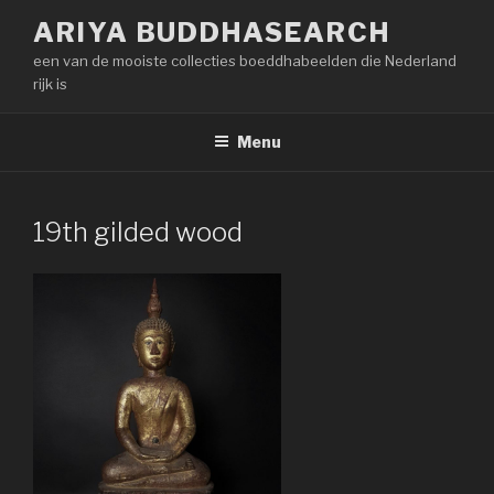
Naar
ARIYA BUDDHASEARCH
de
een van de mooiste collecties boeddhabeelden die Nederland
inhoud
rijk is
springen
Menu
19th gilded wood