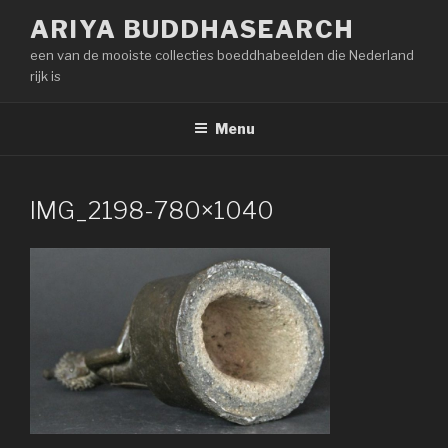
Naar
ARIYA BUDDHASEARCH
de
een van de mooiste collecties boeddhabeelden die Nederland
inhoud
rijk is
springen
Menu
IMG_2198-780×1040