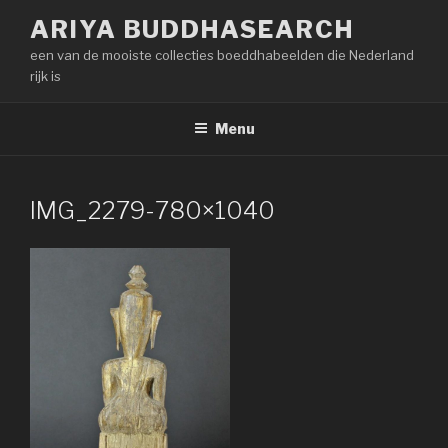
Naar
ARIYA BUDDHASEARCH
de
een van de mooiste collecties boeddhabeelden die Nederland
inhoud
rijk is
springen
Menu
IMG_2279-780×1040