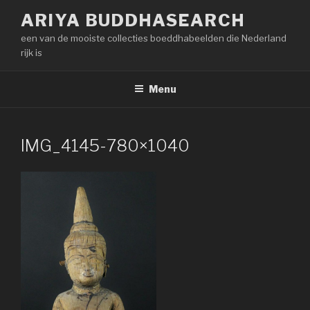
Naar
ARIYA BUDDHASEARCH
de
een van de mooiste collecties boeddhabeelden die Nederland
inhoud
rijk is
springen
Menu
IMG_4145-780×1040