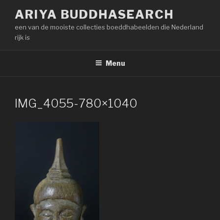
Naar
ARIYA BUDDHASEARCH
de
een van de mooiste collecties boeddhabeelden die Nederland
inhoud
rijk is
springen
Menu
IMG_4055-780×1040