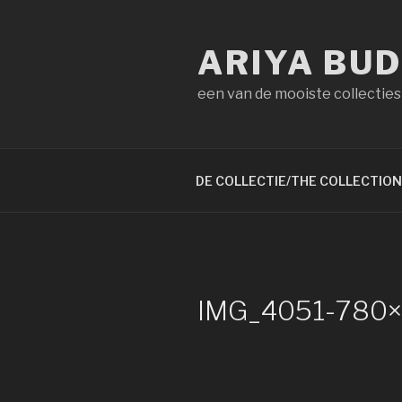
Naar
de
ARIYA BU
inhoud
springen
een van de mooiste collecties
DE COLLECTIE/THE COLLECTION
IMG_4051-780