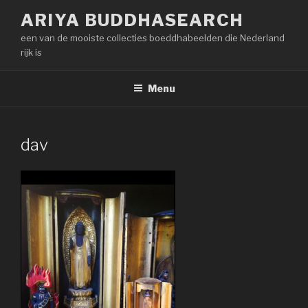
Naar
ARIYA BUDDHASEARCH
de
een van de mooiste collecties boeddhabeelden die Nederland
inhoud
rijk is
springen
Menu
dav