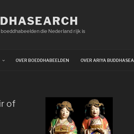
DDHASEARCH
 boeddhabeelden die Nederland rijk is
OVER BOEDDHABEELDEN
OVER ARIYA BUDDHASE
r of