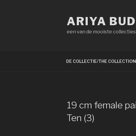
Naar
de
ARIYA BU
inhoud
springen
een van de mooiste collecties
DE COLLECTIE/THE COLLECTION
19 cm female pai
Ten (3)