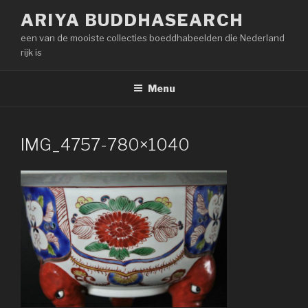
Naar
ARIYA BUDDHASEARCH
de
een van de mooiste collecties boeddhabeelden die Nederland
inhoud
rijk is
springen
Menu
IMG_4757-780×1040