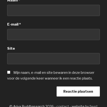
Naam
*
E-mail
*
Site
Mijn naam, e-mail en site bewaren in deze browser
voor de volgende keer wanneer ik een reactie plaats.
© Ariya Buddhasearch 2026 -
contact
- website by
fayst