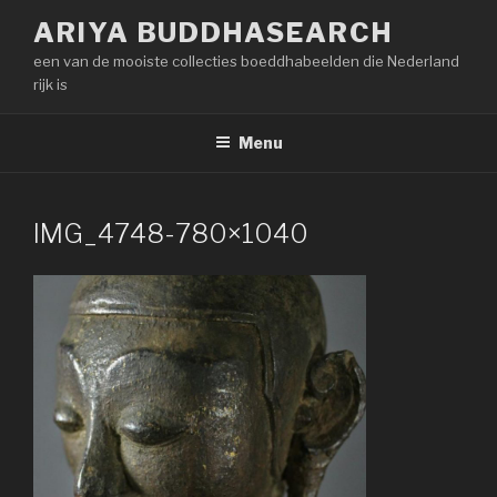
Naar
ARIYA BUDDHASEARCH
de
een van de mooiste collecties boeddhabeelden die Nederland
inhoud
rijk is
springen
Menu
IMG_4748-780×1040