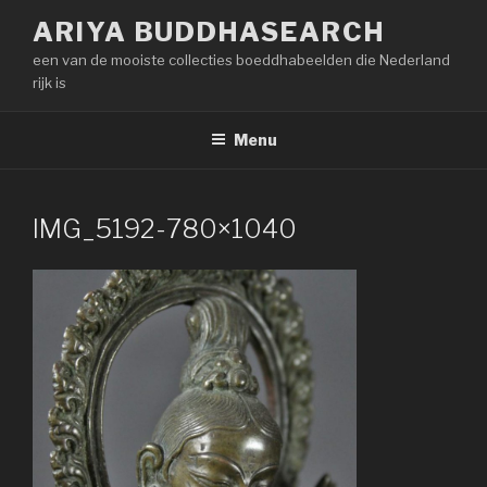
Naar
ARIYA BUDDHASEARCH
de
een van de mooiste collecties boeddhabeelden die Nederland
inhoud
rijk is
springen
Menu
IMG_5192-780×1040