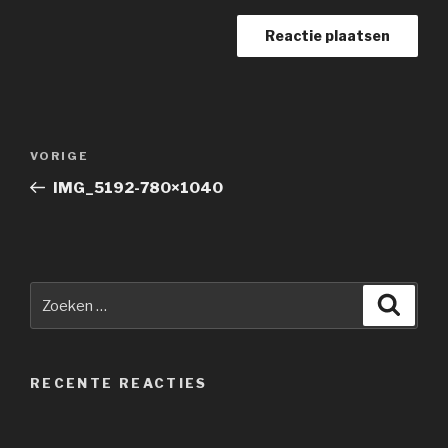
Berichtnavigatie
Vorig
VORIGE
bericht
IMG_5192-780×1040
Zoeken
Zoeke
naar:
RECENTE REACTIES