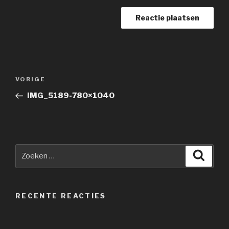
Berichtnavigatie
Vorig
VORIGE
bericht
IMG_5189-780×1040
Zoeken
Zoeke
naar:
RECENTE REACTIES