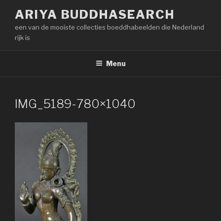
Naar
ARIYA BUDDHASEARCH
de
een van de mooiste collecties boeddhabeelden die Nederland
inhoud
rijk is
springen
Menu
IMG_5189-780×1040