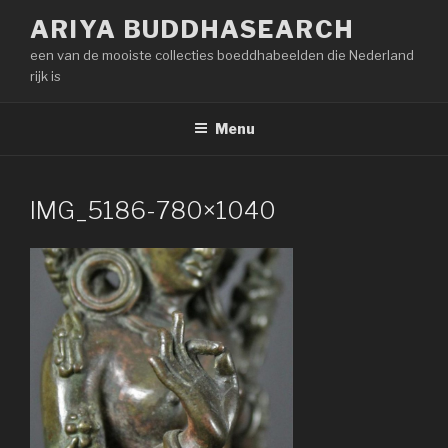
Naar
ARIYA BUDDHASEARCH
de
een van de mooiste collecties boeddhabeelden die Nederland
inhoud
rijk is
springen
Menu
IMG_5186-780×1040