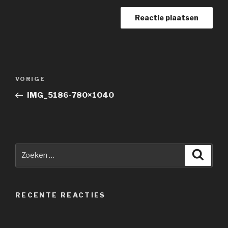
Berichtnavigatie
Vorig
VORIGE
bericht
IMG_5186-780×1040
Zoeken
Zoeke
naar:
RECENTE REACTIES