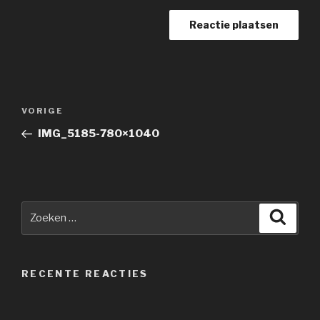
Berichtnavigatie
Vorig
VORIGE
bericht
IMG_5185-780×1040
Zoeken
Zoeke
naar:
RECENTE REACTIES