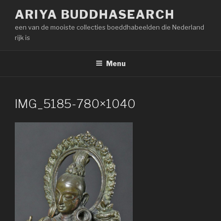
Naar
ARIYA BUDDHASEARCH
de
een van de mooiste collecties boeddhabeelden die Nederland
inhoud
rijk is
springen
Menu
IMG_5185-780×1040